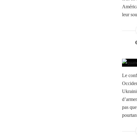
América
leur sou
Le confl
Occiden
Ukraini
d’armem
pas que
pourtan