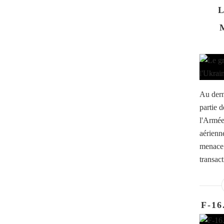
L
Au dern
partie 
l'Armée 
aérienne
menace 
transact
F-16