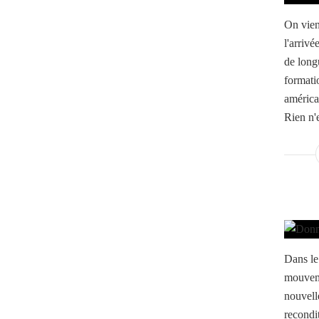
On vien
l'arriv
de longu
formatio
américa
Rien n'e
Dans le 
mouveme
nouvell
recondi