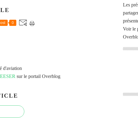
Les pré
CLE
partage
présente
ost
0
Voir le 
Overbl
é d'aviation
 FEESER
sur le portail Overblog
ICLE