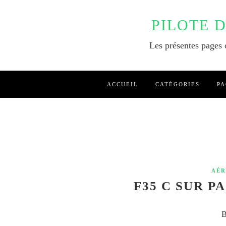
PILOTE 
Les présentes pages o
ACCUEIL
CATÉGORIES
PA
AÉR
F35 C SUR P
B