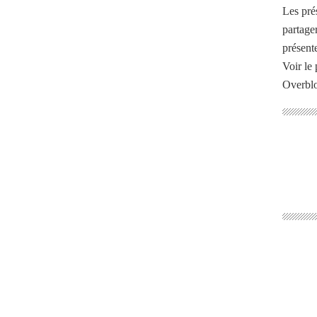
Les pré
partage
présente
Voir le 
Overbl