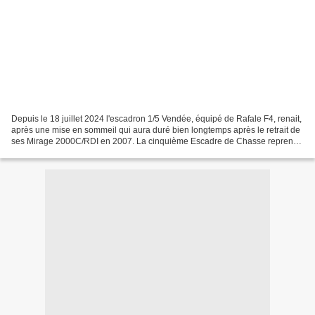
Depuis le 18 juillet 2024 l'escadron 1/5 Vendée, équipé de Rafale F4, renait,
après une mise en sommeil qui aura duré bien longtemps après le retrait de
ses Mirage 2000C/RDI en 2007. La cinquième Escadre de Chasse reprend
elle aussi du service sur la...