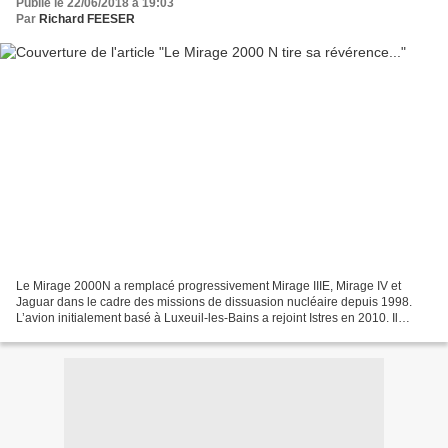
Publié le 22/06/2018 à 19:03
Par
Richard FEESER
Le Mirage 2000N a remplacé progressivement Mirage IIIE, Mirage IV et
Jaguar dans le cadre des missions de dissuasion nucléaire depuis 1998.
L’avion initialement basé à Luxeuil-les-Bains a rejoint Istres en 2010. Il
emporte le missile ASMP et sa version...