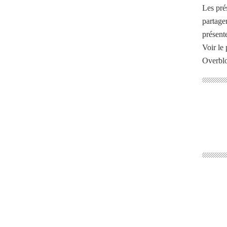
Les pré
partage
présente
Voir le 
Overbl