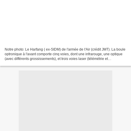
Notre photo: Le Harfang ( ex-SIDM) de l'armée de l'Air (crédit JMT). La boule
optronique à l'avant comporte cinq voies, dont une infrarouge, une optique
(avec différents grossissements), et trois voies laser (télémétrie et
désignation). Le nez bombé héberge...