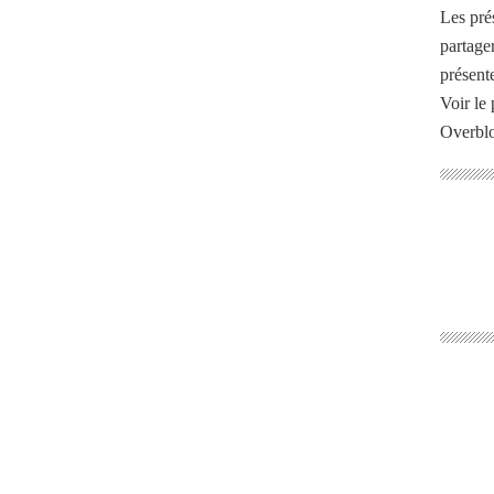
Les pré
partage
présente
Voir le 
Overbl