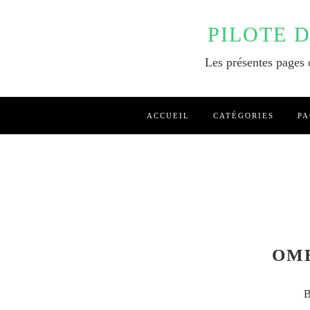
PILOTE 
Les présentes pages o
ACCUEIL
CATÉGORIES
PA
OM
B