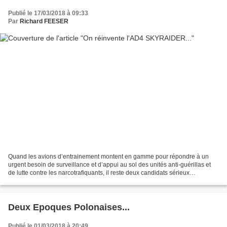
Publié le 17/03/2018 à 09:33
Par
Richard FEESER
Quand les avions d’entrainement montent en gamme pour répondre à un
urgent besoin de surveillance et d’appui au sol des unités anti-guérillas et
de lutte contre les narcotrafiquants, il reste deux candidats sérieux
répondant à l’appel d’offre lancé récemment...
Deux Epoques Polonaises...
Publié le 01/03/2018 à 20:49