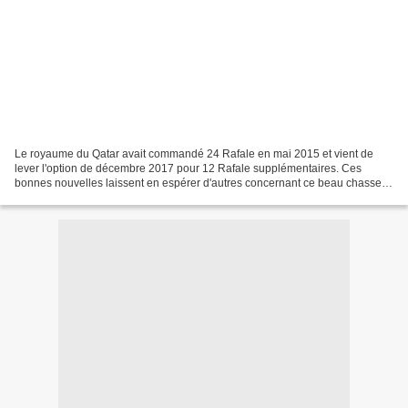
Le royaume du Qatar avait commandé 24 Rafale en mai 2015 et vient de
lever l'option de décembre 2017 pour 12 Rafale supplémentaires. Ces
bonnes nouvelles laissent en espérer d'autres concernant ce beau chasseur
sans doute du côté de l'Inde où les versions...