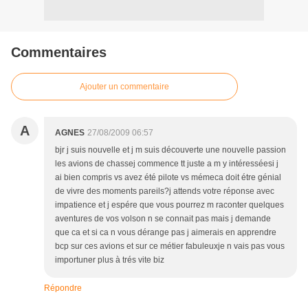
Commentaires
Ajouter un commentaire
A
AGNES
27/08/2009 06:57
bjr j suis nouvelle et j m suis découverte une nouvelle passion
les avions de chassej commence tt juste a m y intéresséesi j
ai bien compris vs avez été pilote vs mémeca doit étre génial
de vivre des moments pareils?j attends votre réponse avec
impatience et j espére que vous pourrez m raconter quelques
aventures de vos volson n se connait pas mais j demande
que ca et si ca n vous dérange pas j aimerais en apprendre
bcp sur ces avions et sur ce métier fabuleuxje n vais pas vous
importuner plus à trés vite biz
Répondre