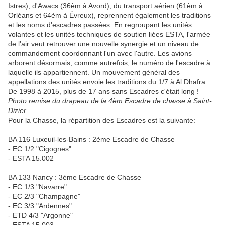
Istres), d'Awacs (36èm à Avord), du transport aérien (61èm à
Orléans et 64èm à Évreux), reprennent également les traditions
et les noms d'escadres passées. En regroupant les unités
volantes et les unités techniques de soutien liées ESTA, l'armée
de l'air veut retrouver une nouvelle synergie et un niveau de
commandement coordonnant l'un avec l'autre. Les avions
arborent désormais, comme autrefois, le numéro de l'escadre à
laquelle ils appartiennent. Un mouvement général des
appellations des unités envoie les traditions du 1/7 à Al Dhafra.
De 1998 à 2015, plus de 17 ans sans Escadres c'était long !
Photo remise du drapeau de la 4èm Escadre de chasse à Saint-
Dizier
Pour la Chasse, la répartition des Escadres est la suivante:
BA 116 Luxeuil-les-Bains : 2ème Escadre de Chasse
- EC 1/2 "Cigognes"
- ESTA 15.002
BA 133 Nancy : 3ème Escadre de Chasse
- EC 1/3 "Navarre"
- EC 2/3 "Champagne"
- EC 3/3 "Ardennes"
- ETD 4/3 "Argonne"