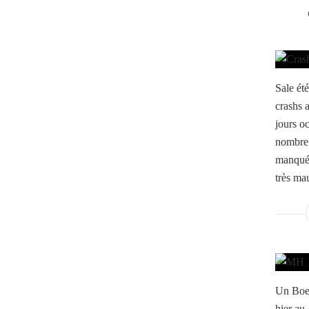
Sale été
crashs 
jours oc
nombreu
manqué 
très ma
Un Boei
hier au