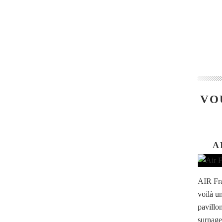
VO
A
AIR Fra
voilà un
pavillo
surnage