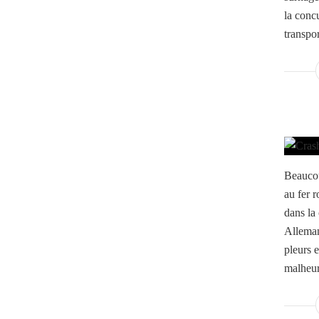
la conc
transpor
Beaucou
au fer r
dans la
Alleman
pleurs 
malheur