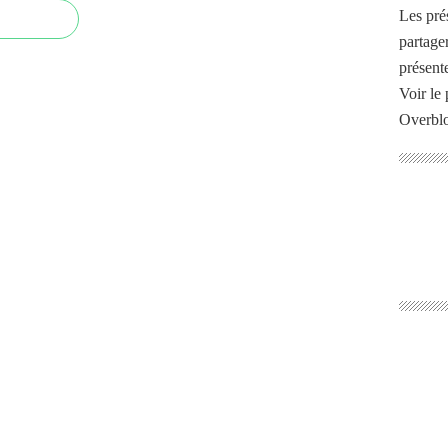
Les pré
partage
présente
Voir le 
Overbl