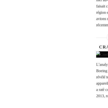
faisait 
région e
avions c
récemme
CR
L’analy
Boeing 
révélé 
appareil
a raté c
2013, n