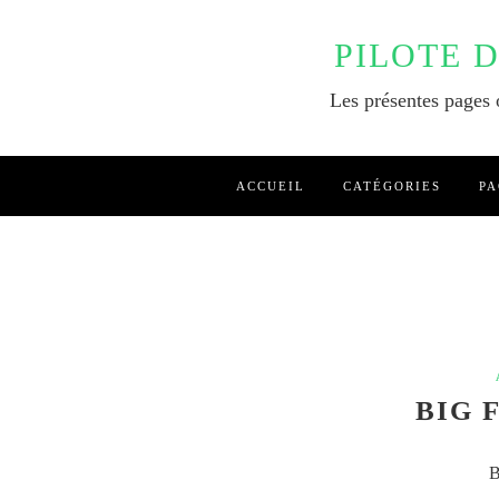
PILOTE 
Les présentes pages o
ACCUEIL
CATÉGORIES
PA
BIG 
B