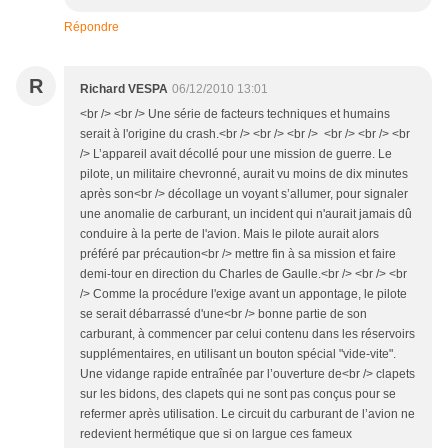
Répondre
R
Richard VESPA
06/12/2010 13:01
<br /> <br /> Une série de facteurs techniques et humains
serait à l'origine du crash.<br /> <br /> <br /> <br /> <br /> <br
/> L’appareil avait décollé pour une mission de guerre. Le
pilote, un militaire chevronné, aurait vu moins de dix minutes
après son<br /> décollage un voyant s’allumer, pour signaler
une anomalie de carburant, un incident qui n'aurait jamais dû
conduire à la perte de l'avion. Mais le pilote aurait alors
préféré par précaution<br /> mettre fin à sa mission et faire
demi-tour en direction du Charles de Gaulle.<br /> <br /> <br
/> Comme la procédure l'exige avant un appontage, le pilote
se serait débarrassé d'une<br /> bonne partie de son
carburant, à commencer par celui contenu dans les réservoirs
supplémentaires, en utilisant un bouton spécial "vide-vite".
Une vidange rapide entraînée par l’ouverture de<br /> clapets
sur les bidons, des clapets qui ne sont pas conçus pour se
refermer après utilisation. Le circuit du carburant de l’avion ne
redevient hermétique que si on largue ces fameux