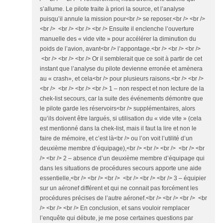
s’allume. Le pilote traite à priori la source, et l’analyse
puisqu’il annule la mission pour<br /> se reposer.<br /> <br />
<br /> <br /> <br /> <br /> Ensuite il enclenche l’ouverture
manuelle des « vide vite » pour accélérer la diminution du
poids de l’avion, avant<br /> l’appontage.<br /> <br /> <br />
<br /> <br /> <br /> Or il semblerait que ce soit à partir de cet
instant que l’analyse du pilote devienne erronée et amènera
au « crash», et cela<br /> pour plusieurs raisons.<br /> <br />
<br /> <br /> <br /> <br /> 1 – non respect et non lecture de la
chek-list secours, car la suite des événements démontre que
le pilote garde les réservoirs<br /> supplémentaires, alors
qu’ils doivent être largués, si utilisation du « vide vite » (cela
est mentionné dans la chek-list, mais il faut la lire et non le
faire de mémoire, et c’est là<br /> ou l’on voit l’utilité d’un
deuxième membre d’équipage),<br /> <br /> <br /> <br /> <br
/> <br /> 2 – absence d’un deuxième membre d’équipage qui
dans les situations de procédures secours apporte une aide
essentielle,<br /> <br /> <br /> <br /> <br /> <br /> 3 – équipier
sur un aéronef différent et qui ne connait pas forcément les
procédures précises de l’autre aéronef.<br /> <br /> <br /> <br
/> <br /> <br /> En conclusion, et sans vouloir remplacer
l’enquête qui débute, je me pose certaines questions par