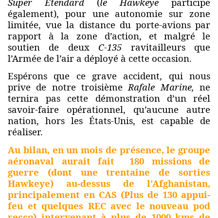
Super Etendard
(
le Hawkeye
participe
également), pour une autonomie sur zone
limitée, vue la distance du porte-avions par
rapport à la zone d’action, et malgré le
soutien de deux
C-135
ravitailleurs que
l’Armée de l’air a déployé à cette occasion.
Espérons que ce grave accident, qui nous
prive de notre troisième
Rafale Marine,
ne
ternira pas cette démonstration d’un réel
savoir-faire opérationnel, qu’aucune autre
nation, hors les
É
tats-Unis, est capable de
réaliser.
Au bilan, en un mois de présence, le groupe
aéronaval aurait fait 180 missions de
guerre (dont une trentaine de sorties
Hawkeye) au-dessus de l'Afghanistan,
principalement en CAS (Plus de 130 appui-
feu et quelques REC avec le nouveau pod
recco) intervenant à plus de 1000 kms de