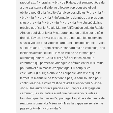
rapport aux 4 « crashs »<br /> de Rafale, qui sont peut être du
à une assistance d’aide au pilotage trop poussée et qui
oblitère peu être la faculté d’analyse des pilotes ?<br /> <br />
<br /> <br /> <br /> <br /> Informations données par plusieurs
sites :<br /> <br /> <br /> <br /> <br /> <br /> « Un spécialiste
précise que "sur le Rafale Marine (différent en cela du Rafale
Air), on peut vider le<br /> carburant par un orifice sur le côté
droit de l'avion. Il n'y a pas besoin de percuter les réservoirs
sous la voilure pour vider le carburant. Lors des premiers vols
sur le Rafale F1 (premier<br /> standard qui ne vole plus), des
incidents avaient eu lieu, le vide-vite ne se fermant pas
automatiquement. Celui-ci est géré par le "calculateur
carburant" qui permet de vidanger le pétrole en<br /> surplus
pour arriver à la masse d'appontage. Du coup, si ce
calculateur (FADH) a oublié de couper le vide vite et que la
fermeture manuelle ne fonctionne pas, la seul solution pour
continuer<br /> à voler c'est de ravitailler en vol"<br /> <br />
<br /> Une autre source précise ceci : "Après le largage du
carburant, le calculateur a indiqué des réservoirs vides au
lieu d'indiquer la masse d'appontage. Le pilote a demandé de
réapprovisionner<br /> (en vol). Mais la trappe ne se referme
pas e<br /> <br /> <br /> <br />