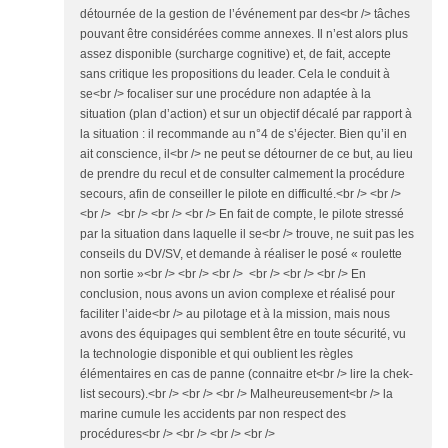
détournée de la gestion de l’événement par des<br /> tâches
pouvant être considérées comme annexes. Il n’est alors plus
assez disponible (surcharge cognitive) et, de fait, accepte
sans critique les propositions du leader. Cela le conduit à
se<br /> focaliser sur une procédure non adaptée à la
situation (plan d’action) et sur un objectif décalé par rapport à
la situation : il recommande au n°4 de s’éjecter. Bien qu’il en
ait conscience, il<br /> ne peut se détourner de ce but, au lieu
de prendre du recul et de consulter calmement la procédure
secours, afin de conseiller le pilote en difficulté.<br /> <br />
<br /> <br /> <br /> <br /> En fait de compte, le pilote stressé
par la situation dans laquelle il se<br /> trouve, ne suit pas les
conseils du DV/SV, et demande à réaliser le posé « roulette
non sortie »<br /> <br /> <br /> <br /> <br /> <br /> En
conclusion, nous avons un avion complexe et réalisé pour
faciliter l’aide<br /> au pilotage et à la mission, mais nous
avons des équipages qui semblent être en toute sécurité, vu
la technologie disponible et qui oublient les règles
élémentaires en cas de panne (connaitre et<br /> lire la chek-
list secours).<br /> <br /> <br /> Malheureusement<br /> la
marine cumule les accidents par non respect des
procédures<br /> <br /> <br /> <br />