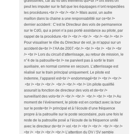
gravissimes, car au vu des éléments qui<br /> ont filtrés on
peut les imputer sur le fait que les équipages n’ont respectées
les procédures.<br /> <br /> <br /> Mais aussi, un autre
maillon dans la chaine a une responsabilité sur ce<br />
dernier accident : C’est le Directeur des vols de permanence
sur le CdG, qui a priori n’a pas porté assistance au pilote, par
rappel de la procédure.<br /> <br /> <br /> <br /> <br /> <br />
Pour visualiser le rôle du Directeur de vol, je m’appui sur un
accident de<br /> l’AA de 2007.<br /> <br /> <br /> <br /> <br
/> <br /> Lors du circuit d’atterrissage, au retour de mission, le
n°4 de la patrouille<br /> ne parvient pas à sortir le train
auxiliaire, en normal comme en secours. L’atterrissage est
réalisé sur le train principal uniquement. Le pilote est
indemne, l’appareil est<br /> endommagé<br /> <br /> <br />
<br /> <br /> <br /> <br /> <br /> <br /> Un pilote qualifié
assurait la fonction de directeur des vols et de<br />
surveillant des vols<br /> <br /> <br /> <br /> <br /> <br /> Au
moment de l’événement, le pilote est en contact avec la tour
sur le poste<br /> principal et à l’écoute d’une fréquence
propre à la patrouille sur le poste secondaire, puis une fois le
reste de la patrouille posé a l’écoute de la fréquence unité
avec le directeur de<br /> vol.<br /> <br /> <br /> <br /> <br />
<br /> <br /> <br /> <br /> L’attention du DV / SV semble