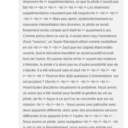
réservoirs<br /> supplémentaires, ce que le pilote n’aurait pas
fait.<br /> <br /> <br /> <br /> <br /> <br /> Les réservoirs
supplémentaires n'auraient pas été largués<br /> <br /> <br />
<br /> <br /> <br /> Mais peu après, dysfonctionnement ou
mauvaise interprétation des données, le pilote se serait
finalement rendu compte qu'il était<br /> quasiment à sec.
Comme prévu dans ce cas-là, il aurait alors reçu l'assistance
d'une "nounou", un Super Etendard utilisé comme ravitailleur
en vol.<br /> <br /> <br /> Sauf que les clapets étant restés
ouverts, tout le kérosène transféré se serait aussitôt écoulé
hors de l'avion. En panne sèche et<br /> voyant ses moteurs
s’éteindre, le pilote n’a alors pas eu d’autre possibilité que de
s’éjecter. Il a été retrouvé sain et sauf.<br /> <br /> <br /> <br
/> <br /> <br /> Peut-on tirer déjà quelques Commentaires sur
cet accident ? Oui<br /> <br /> <br /> <br /> <br /> <br /> -
Avant toutes discutions visualisons le problème. Nous avons
un avion qui a été réalisé pour facilité la gestion du vol au
pilote, de<br /> façon à ce qu’il ne se concentre que sur sa
mission.<br /> <br /> <br /> - Nous avons une patrouille avec
deux appareils différents, donc avec des procédures secours
différentes d’un appareil à<br /> l’autre.<br /> <br /> <br /> -
Nous avons un pilote, sans navigateur.<br /> <br /> <br /> <br
/> <br /> <br /> Premièrement, nous avons une alarme qui