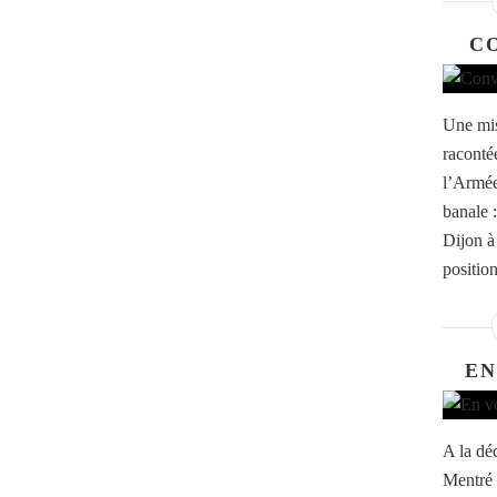
C
Une mis
raconté
l’Armée
banale 
Dijon à
positio
EN
A la dé
Mentré 