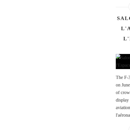
SAL
L'
L
The F-3
on June
of crow
display
aviatio
l'aérona