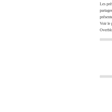
Les pré
partage
présente
Voir le 
Overbl