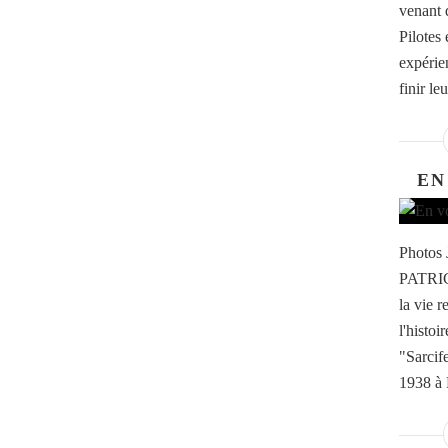
venant 
Pilotes
expérie
finir le
EN
Photos 
PATRIC
la vie r
l'histoi
"Sarcif
1938 à N