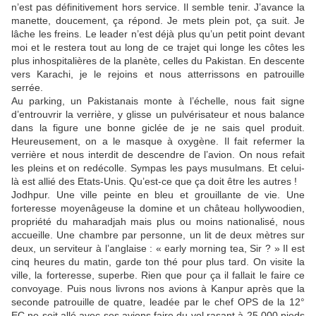
n’est pas définitivement hors service. Il semble tenir. J’avance la
manette, doucement, ça répond. Je mets plein pot, ça suit. Je
lâche les freins. Le leader n’est déjà plus qu’un petit point devant
moi et le restera tout au long de ce trajet qui longe les côtes les
plus inhospitalières de la planète, celles du Pakistan. En descente
vers Karachi, je le rejoins et nous atterrissons en patrouille
serrée.
Au parking, un Pakistanais monte à l’échelle, nous fait signe
d’entrouvrir la verrière, y glisse un pulvérisateur et nous balance
dans la figure une bonne giclée de je ne sais quel produit.
Heureusement, on a le masque à oxygène. Il fait refermer la
verrière et nous interdit de descendre de l’avion. On nous refait
les pleins et on redécolle. Sympas les pays musulmans. Et celui-
là est allié des Etats-Unis. Qu’est-ce que ça doit être les autres !
Jodhpur. Une ville peinte en bleu et grouillante de vie. Une
forteresse moyenâgeuse la domine et un château hollywoodien,
propriété du maharadjah mais plus ou moins nationalisé, nous
accueille. Une chambre par personne, un lit de deux mètres sur
deux, un serviteur à l’anglaise : « early morning tea, Sir ? » Il est
cinq heures du matin, garde ton thé pour plus tard. On visite la
ville, la forteresse, superbe. Rien que pour ça il fallait le faire ce
convoyage. Puis nous livrons nos avions à Kanpur après que la
seconde patrouille de quatre, leadée par le chef OPS de la 12°
EC ne soit allé avec ses avions faire du vol rasant à 25.000 pieds