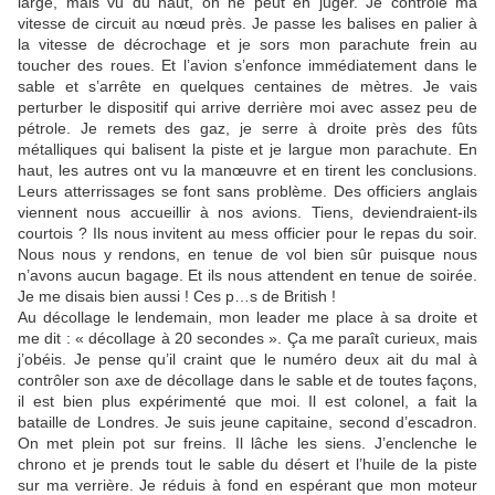
large, mais vu du haut, on ne peut en juger. Je contrôle ma
vitesse de circuit au nœud près. Je passe les balises en palier à
la vitesse de décrochage et je sors mon parachute frein au
toucher des roues. Et l’avion s’enfonce immédiatement dans le
sable et s’arrête en quelques centaines de mètres. Je vais
perturber le dispositif qui arrive derrière moi avec assez peu de
pétrole. Je remets des gaz, je serre à droite près des fûts
métalliques qui balisent la piste et je largue mon parachute. En
haut, les autres ont vu la manœuvre et en tirent les conclusions.
Leurs atterrissages se font sans problème. Des officiers anglais
viennent nous accueillir à nos avions. Tiens, deviendraient-ils
courtois ? Ils nous invitent au mess officier pour le repas du soir.
Nous nous y rendons, en tenue de vol bien sûr puisque nous
n’avons aucun bagage. Et ils nous attendent en tenue de soirée.
Je me disais bien aussi ! Ces p…s de British !
Au décollage le lendemain, mon leader me place à sa droite et
me dit : « décollage à 20 secondes ». Ça me paraît curieux, mais
j’obéis. Je pense qu’il craint que le numéro deux ait du mal à
contrôler son axe de décollage dans le sable et de toutes façons,
il est bien plus expérimenté que moi. Il est colonel, a fait la
bataille de Londres. Je suis jeune capitaine, second d’escadron.
On met plein pot sur freins. Il lâche les siens. J’enclenche le
chrono et je prends tout le sable du désert et l’huile de la piste
sur ma verrière. Je réduis à fond en espérant que mon moteur