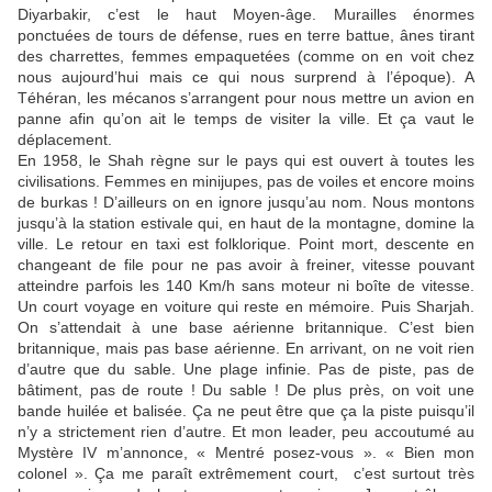
Diyarbakir, c’est le haut Moyen-âge. Murailles énormes
ponctuées de tours de défense, rues en terre battue, ânes tirant
des charrettes, femmes empaquetées (comme on en voit chez
nous aujourd’hui mais ce qui nous surprend à l’époque). A
Téhéran, les mécanos s’arrangent pour nous mettre un avion en
panne afin qu’on ait le temps de visiter la ville. Et ça vaut le
déplacement.
En 1958, le Shah règne sur le pays qui est ouvert à toutes les
civilisations. Femmes en minijupes, pas de voiles et encore moins
de burkas ! D’ailleurs on en ignore jusqu’au nom. Nous montons
jusqu’à la station estivale qui, en haut de la montagne, domine la
ville. Le retour en taxi est folklorique. Point mort, descente en
changeant de file pour ne pas avoir à freiner, vitesse pouvant
atteindre parfois les 140 Km/h sans moteur ni boîte de vitesse.
Un court voyage en voiture qui reste en mémoire. Puis Sharjah.
On s’attendait à une base aérienne britannique. C’est bien
britannique, mais pas base aérienne. En arrivant, on ne voit rien
d’autre que du sable. Une plage infinie. Pas de piste, pas de
bâtiment, pas de route ! Du sable ! De plus près, on voit une
bande huilée et balisée. Ça ne peut être que ça la piste puisqu’il
n’y a strictement rien d’autre. Et mon leader, peu accoutumé au
Mystère IV m’annonce, « Mentré posez-vous ». « Bien mon
colonel ». Ça me paraît extrêmement court, c’est surtout très