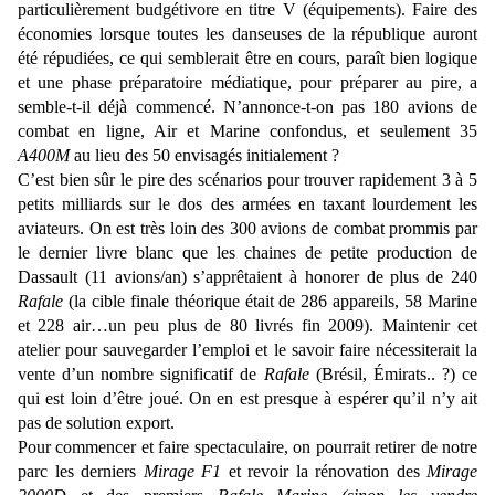
particulièrement budgétivore en titre V (équipements). Faire des
économies lorsque toutes les danseuses de la république auront
été répudiées, ce qui semblerait être en cours, paraît bien logique
et une phase préparatoire médiatique, pour préparer au pire, a
semble-t-il déjà commencé. N’annonce-t-on pas 180 avions de
combat en ligne, Air et Marine confondus, et seulement 35
A400M
au lieu des 50 envisagés initialement ?
C’est bien sûr le pire des scénarios pour trouver rapidement 3 à 5
petits milliards sur le dos des armées en taxant lourdement les
aviateurs. On est très loin des 300 avions de combat prommis par
le dernier livre blanc que les chaines de petite production de
Dassault (11 avions/an) s’apprêtaient à honorer de plus de 240
Rafale
(la cible finale théorique était de 286 appareils, 58 Marine
et 228 air…un peu plus de 80 livrés fin 2009). Maintenir cet
atelier pour sauvegarder l’emploi et le savoir faire nécessiterait la
vente d’un nombre significatif de
Rafale
(Brésil, Émirats.. ?) ce
qui est loin d’être joué. On en est presque à espérer qu’il n’y ait
pas de solution export.
Pour commencer et faire spectaculaire, on pourrait retirer de notre
parc les derniers
Mirage F1
et revoir la rénovation des
Mirage