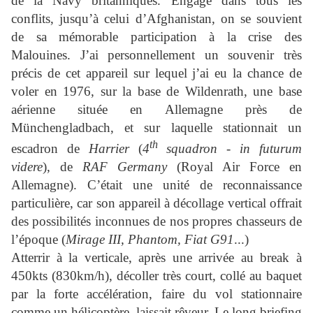
de la Navy britanniques. Engagé dans tous les
conflits, jusqu’à celui d’Afghanistan, on se souvient
de sa mémorable participation à la crise des
Malouines. J’ai personnellement un souvenir très
précis de cet appareil sur lequel j’ai eu la chance de
voler en 1976, sur la base de Wildenrath, une base
aérienne située en Allemagne près de
Münchengladbach, et sur laquelle stationnait un
th
escadron de
Harrier
(
4
squadron
-
in futurum
videre
), de
RAF Germany
(Royal Air Force en
Allemagne). C’était une unité de reconnaissance
particulière, car son appareil à décollage vertical offrait
des possibilités inconnues de nos propres chasseurs de
l’époque (
Mirage III, Phantom, Fiat G91
...)
Atterrir à la verticale, après une arrivée au break à
450kts (830km/h), décoller très court, collé au baquet
par la forte accélération, faire du vol stationnaire
comme un hélicoptère, laissait rêveur. Le long briefing