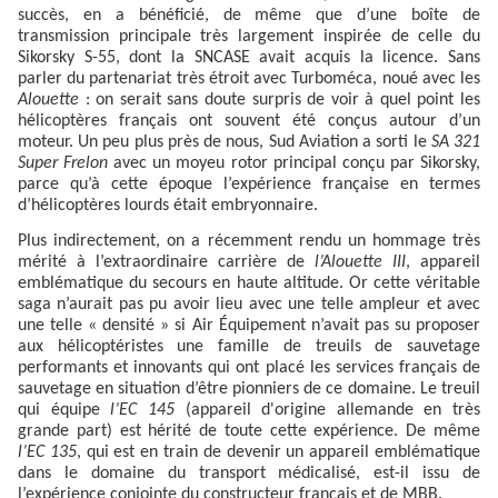
succès, en a bénéficié, de même que d’une boîte de
transmission principale très largement inspirée de celle du
Sikorsky S-55, dont la SNCASE avait acquis la licence. Sans
parler du partenariat très étroit avec Turboméca, noué avec les
Alouette
: on serait sans doute surpris de voir à quel point les
hélicoptères français ont souvent été conçus autour d’un
moteur. Un peu plus près de nous, Sud Aviation a sorti le
SA 321
Super Frelon
avec un moyeu rotor principal conçu par Sikorsky,
parce qu’à cette époque l’expérience française en termes
d’hélicoptères lourds était embryonnaire.
Plus indirectement, on a récemment rendu un hommage très
mérité à l’extraordinaire carrière de
l’Alouette III
, appareil
emblématique du secours en haute altitude. Or cette véritable
saga n’aurait pas pu avoir lieu avec une telle ampleur et avec
une telle « densité » si Air Équipement n’avait pas su proposer
aux hélicoptéristes une famille de treuils de sauvetage
performants et innovants qui ont placé les services français de
sauvetage en situation d’être pionniers de ce domaine. Le treuil
qui équipe
l’EC 145
(appareil d'origine allemande en très
grande part) est hérité de toute cette expérience. De même
l’EC 135
, qui est en train de devenir un appareil emblématique
dans le domaine du transport médicalisé, est-il issu de
l’expérience conjointe du constructeur français et de MBB.