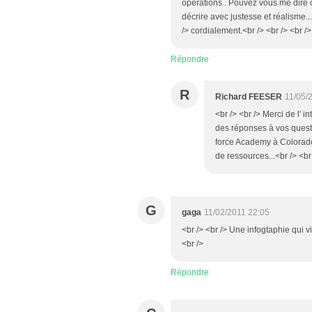
opérations . Pouvez vous me dire o
décrire avec justesse et réalisme.
/> cordialement.<br /> <br /> <br 
Répondre
R
Richard FEESER
11/05/
<br /> <br /> Merci de l' 
des réponses à vos questio
force Academy à Colorado 
de ressources...<br /> <br
G
gaga
11/02/2011 22:05
<br /> <br /> Une infogtaphie qui vie
<br />
Répondre