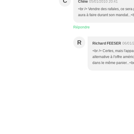
C
Chine
05/01/2010 20:41
<br /> Vendre des rafales, ce sera
aura à faire durant son mandat...<br
Répondre
R
Richard FEESER
06/01/
<br /> Certes, mais l'appa
alternative à l'offre amér
dans le même panier...<br 