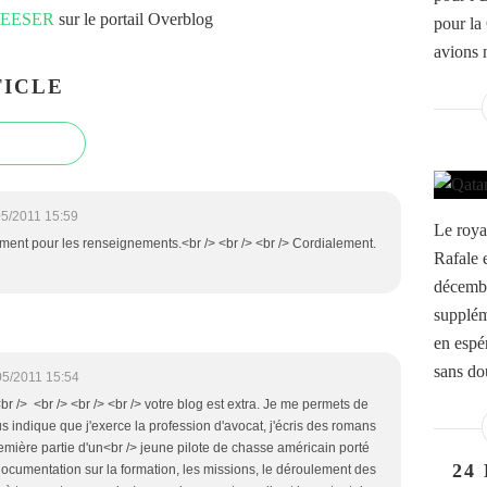
 FEESER
sur le portail Overblog
pour la
avions 
ICLE
05/2011 15:59
Le roy
ement pour les renseignements.<br /> <br /> <br /> Cordialement.
Rafale 
décembr
supplém
en espé
sans dou
05/2011 15:54
<br /> <br /> <br /> <br /> votre blog est extra. Je me permets de
 indique que j'exerce la profession d'avocat, j'écris des romans
remière partie d'un<br /> jeune pilote de chasse américain porté
24 
ocumentation sur la formation, les missions, le déroulement des