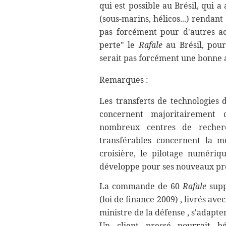
qui est possible au Brésil, qui 
(sous-marins, hélicos...) rendant
pas forcément pour d'autres acq
perte" le
Rafale
au Brésil, pour
serait pas forcément une bonne af
Remarques :
Les transferts de technologies
concernent majoritairement 
nombreux centres de recherc
transférables concernent la mé
croisière, le pilotage numériq
développe pour ses nouveaux pro
La commande de 60
Rafale
supp
(loi de finance 2009) , livrés ave
ministre de la défense , s'adapter
Un client pressé pourrait b