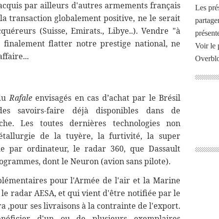
a acquis par ailleurs d'autres armements français
Les pré
 la transaction globalement positive, ne le serait
partage
uéreurs (Suisse, Emirats., Libye..). Vendre "à
présente
 finalement flatter notre prestige national, ne
Voir le 
faire...
Overbl
 du
Rafale
envisagés en cas d’achat par le Brésil
des savoirs-faire déjà disponibles dans de
he. Les toutes dernières technologies non
tallurgie de la tuyère, la furtivité, la super
ue par ordinateur, le radar 360, que Dassault
grammes, dont le Neuron (avion sans pilote).
lémentaires pour l'Armée de l'air et la Marine
c le radar AESA, et qui vient d'être notifiée par le
a ,pour ses livraisons à la contrainte de l'export.
énéficier d'un ou de plusieurs exemplaires