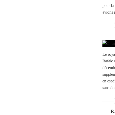
pour la
avions 
Le roy
Rafale 
décembr
supplém
en espé
sans dou
R