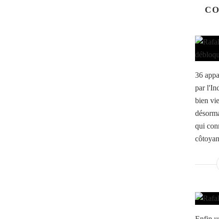
CO
36 appa
par l'In
bien vie
désorma
qui con
côtoyan
Enfin u