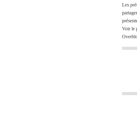
Les pré
partage
présente
Voir le 
Overbl