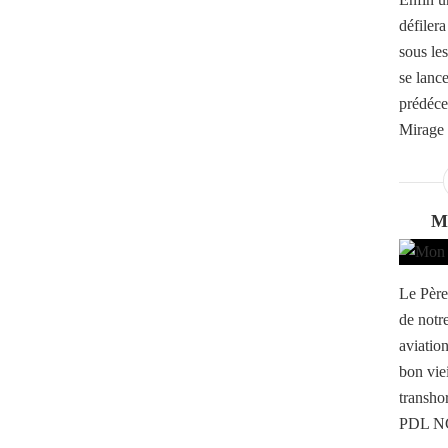
défiler
sous le
se lanc
prédéce
Mirage 2
M
Le Père 
de notre
aviatio
bon viei
transho
PDL NG,