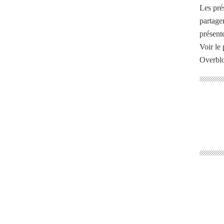
Les pré
partage
présente
Voir le 
Overbl