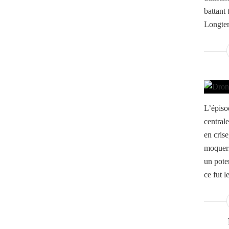
battant 
Longtem
L’épiso
centrale
en crise
moqueri
un pote
ce fut le