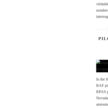
véritabl
nombreu
interrog
PIL
In the f
RAF pil
RPAS pi
Nevada,
announ