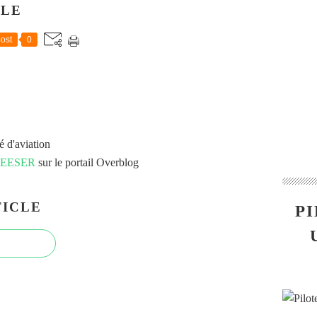
CLE
ost
0
é d'aviation
 FEESER
sur le portail Overblog
ICLE
PI