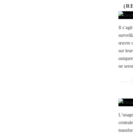
(R
Il s’ag
surveill
œuvre d
sur leu
uniquem
ne sero
L’usage
central
transfo