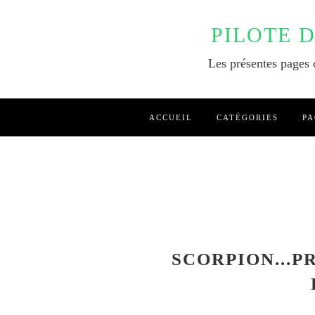
PILOTE 
Les présentes pages o
ACCUEIL
CATÉGORIES
PA
SCORPION...P