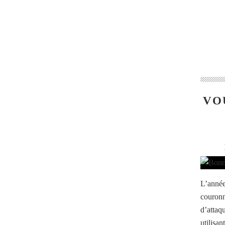
VO
L’année
couronn
d’attaq
utilisan