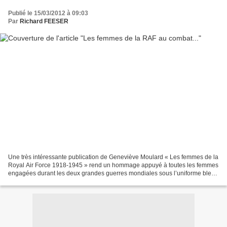
Publié le 15/03/2012 à 09:03
Par
Richard FEESER
Une très intéressante publication de Geneviève Moulard « Les femmes de la
Royal Air Force 1918-1945 » rend un hommage appuyé à toutes les femmes
engagées durant les deux grandes guerres mondiales sous l’uniforme bleu
des WRAF (Women’s Royal Air Force)...