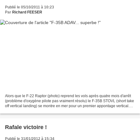
Publié le 05/10/2011 à 10:23
Par
Richard FEESER
Alors que le F-22 Raptor (photo) reprend les vols après quatre mois d'arrêt
(problème d'oxygène pilote pas vraiment résolu) le F-35B STOVL (short take
off vertical landing) se montre en mer pour un premier appontage vertical.
Cet appareil équipera les...
Rafale victoire !
Publié le 31/01/2012 à 15:34