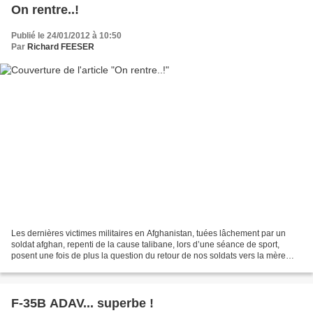
On rentre..!
Publié le 24/01/2012 à 10:50
Par
Richard FEESER
Les dernières victimes militaires en Afghanistan, tuées lâchement par un
soldat afghan, repenti de la cause talibane, lors d’une séance de sport,
posent une fois de plus la question du retour de nos soldats vers la mère
patrie. Depuis la mort de Ben Laden...
F-35B ADAV... superbe !