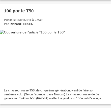
100 por le T50
Publié le 06/11/2011 à 22:49
Par
Richard FEESER
Le chasseur russe T50, de cinquième génération, vient de faire son
centième vol... (Selon l'agence russe Novosti) Le chasseur russe de 5e
génération Sukhoi T-50 (PAK-FA) a effectué jeudi son 100e vol d'essai, a
annoncé à Moscou le service de presse de...