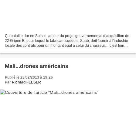
Ça bataille dur en Suisse, autour du projet gouvernemental d’acquisition de
22 Gripen E, pour lequel le fabricant suédois, Saab, doit fournir à l'industrie
locale des contrats pour un montant égal à celui du chasseur… c’est loin
d’être fait et peut-être...
Mali...drones américains
Publié le 23/02/2013 à 19:26
Par
Richard FEESER