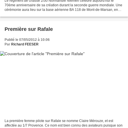
Le régiment de chasse 2/30 Normandie Niémen célèbre aujourd'hui le
70ème anniversaire de sa création durant la seconde guerre mondiale. Une
cérémonie aura lieu sur la base aérienne BA 118 de Mont-de-Marsan, en
présence des autorités russes. Seul escadron...
Première sur Rafale
Publié le 07/05/2012 à 10:06
Par
Richard FEESER
La première femme pilote sur Rafale se nomme Claire Mérouze, et est
affectée au 1/7 Provence. Ce nom est bien connu des aviateurs puisque son