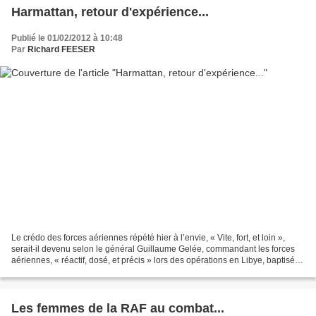
Harmattan, retour d'expérience...
Publié le 01/02/2012 à 10:48
Par
Richard FEESER
Le crédo des forces aériennes répété hier à l’envie, « Vite, fort, et loin »,
serait-il devenu selon le général Guillaume Gelée, commandant les forces
aériennes, « réactif, dosé, et précis » lors des opérations en Libye, baptisées
Harmattan côté français...
Les femmes de la RAF au combat...