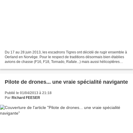
Du 17 au 28 juin 2013, les escadrons Tigres ont décidé de rugir ensemble à
Oerland en Norvège. Pour le respect de traditions désormais bien établies
avions de chasse (F16, F18, Tornado, Rafale...) mais aussi hélicoptères
(Hind...) et ravitailleurs KC...
Pilote de drones... une vraie spécialité navigante
Publié le 01/04/2013 à 21:18
Par
Richard FEESER