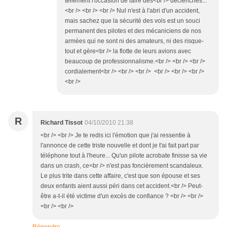
tellement l'occasion de faire des<br /> déclenchés...
<br /> <br /> <br /> Nul n'est à l'abri d'un accident,
mais sachez que la sécurité des vols est un souci
permanent des pilotes et des mécaniciens de nos
armées qui ne sont ni des amateurs, ni des risque-
tout et gère<br /> la flotte de leurs avions avec
beaucoup de professionnalisme.<br /> <br /> <br />
cordialement<br /> <br /> <br /> <br /> <br /> <br />
<br />
R
Richard Tissot
04/10/2010 21:38
<br /> <br /> Je te redis ici l'émotion que j'ai ressentie à
l'annonce de cette triste nouvelle et dont je t'ai fait part par
téléphone tout à l'heure... Qu'un pilote acrobate finisse sa vie
dans un crash, ce<br /> n'est pas foncièrement scandaleux.
Le plus trite dans cette affaire, c'est que son épouse et ses
deux enfants aient aussi péri dans cet accident.<br /> Peut-
être a-t-il été victime d'un excès de confiance ? <br /> <br />
<br /> <br />