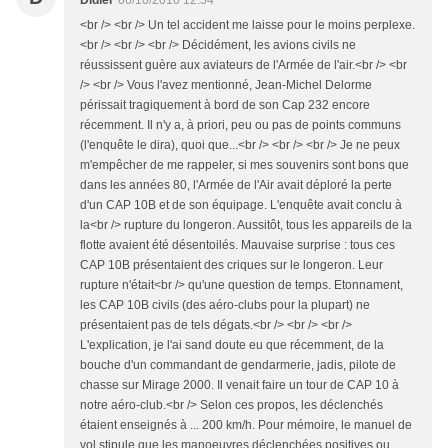
Didier
06/10/2010 12:54
<br /> <br /> Un tel accident me laisse pour le moins perplexe.
<br /> <br /> <br /> Décidément, les avions civils ne
réussissent guère aux aviateurs de l'Armée de l'air.<br /> <br
/> <br /> Vous l'avez mentionné, Jean-Michel Delorme
périssait tragiquement à bord de son Cap 232 encore
récemment. Il n'y a, à priori, peu ou pas de points communs
(l'enquête le dira), quoi que...<br /> <br /> <br /> Je ne peux
m'empêcher de me rappeler, si mes souvenirs sont bons que
dans les années 80, l'Armée de l'Air avait déploré la perte
d'un CAP 10B et de son équipage. L'enquête avait conclu à
la<br /> rupture du longeron. Aussitôt, tous les appareils de la
flotte avaient été désentoilés. Mauvaise surprise : tous ces
CAP 10B présentaient des criques sur le longeron. Leur
rupture n'était<br /> qu'une question de temps. Etonnament,
les CAP 10B civils (des aéro-clubs pour la plupart) ne
présentaient pas de tels dégats.<br /> <br /> <br />
L'explication, je l'ai sand doute eu que récemment, de la
bouche d'un commandant de gendarmerie, jadis, pilote de
chasse sur Mirage 2000. Il venait faire un tour de CAP 10 à
notre aéro-club.<br /> Selon ces propos, les déclenchés
étaient enseignés à ... 200 km/h. Pour mémoire, le manuel de
vol stipule que les manoeuvres déclenchées positives ou